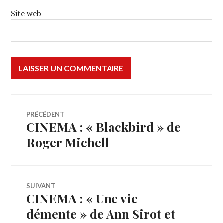
Site web
Navigation
PRÉCÉDENT
CINEMA : « Blackbird » de
Article
de
précédent :
Roger Michell
l’article
SUIVANT
CINEMA : « Une vie
Article
Suivant:
démente » de Ann Sirot et