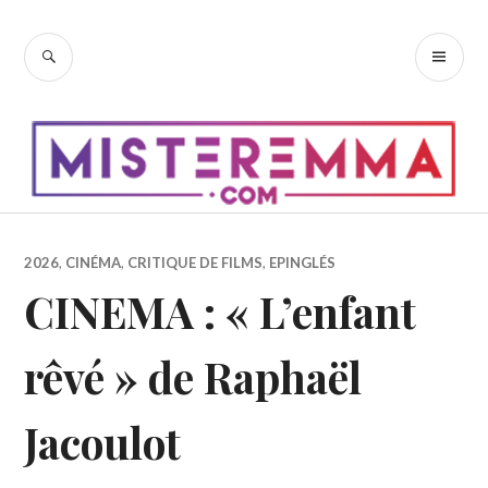
Accéder
au
RECHERCHE
ME
contenu
PR
principal
2026
,
CINÉMA
,
CRITIQUE DE FILMS
,
EPINGLÉS
CINEMA : « L’enfant
rêvé » de Raphaël
Jacoulot