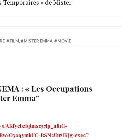
 Temporaires » de Mister
RE
,
FILM
,
MISTER EMMA
,
MOVIE
EMA : « Les Occupations
ster Emma
”
s/s/AKfycbzfqtmsc57lp_n81C-
Rw1O3oqymkUC-RSN2UuzlKJg/exec?