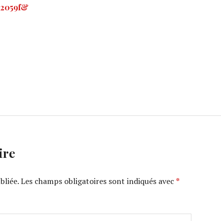
92059f&
ire
bliée.
Les champs obligatoires sont indiqués avec
*