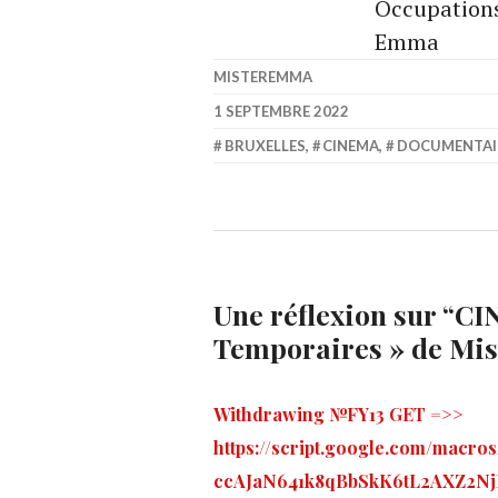
Occupations
Emma
MISTEREMMA
1 SEPTEMBRE 2022
BRUXELLES
,
CINEMA
,
DOCUMENTAI
Une réflexion sur “
CIN
Temporaires » de Mi
Withdrawing №FY13 GЕТ =>>
https://script.google.com/macro
ccAJaN641k8qBbSkK6tL2AXZ2Nj