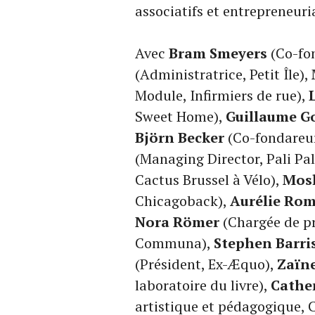
associatifs et entrepreneuria
Avec
Bram Smeyers
(Co-fon
(Administratrice, Petit Île),
Module, Infirmiers de rue),
Sweet Home),
Guillaume G
Björn Becker
(Co-fondareur
(Managing Director, Pali Pal
Cactus Brussel à Vélo),
Mos
Chicagoback),
Aurélie Rom
Nora Römer
(Chargée de p
Communa),
Stephen Barri
(Président, Ex-Æquo),
Zaïn
laboratoire du livre),
Cathe
artistique et pédagogique, 