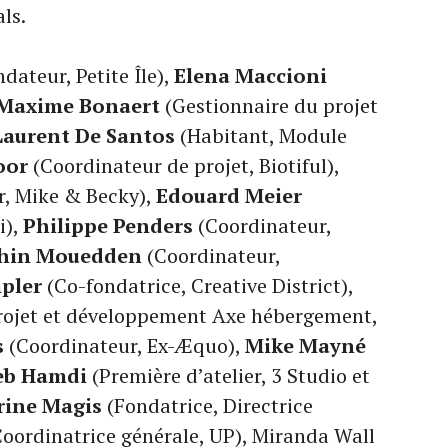
ls.
dateur, Petite Île),
Elena Maccioni
Maxime Bonaert
(Gestionnaire du projet
Laurent De Santos
(Habitant, Module
oor
(Coordinateur de projet, Biotiful),
, Mike & Becky),
Edouard Meier
i),
Philippe Penders
(Coordinateur,
hin Mouedden
(Coordinateur,
pler
(Co-fondatrice, Creative District),
rojet et développement Axe hébergement,
s
(Coordinateur, Ex-Æquo),
Mike Mayné
eb Hamdi
(Première d’atelier, 3 Studio et
rine Magis
(Fondatrice, Directrice
Coordinatrice générale, UP), Miranda Wall