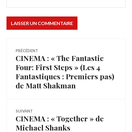
Navigation
PRÉCÉDENT
CINEMA : « The Fantastic
Article
de
précédent :
Four: First Steps » (Les 4
Fantastiques : Premiers pas)
l’article
de Matt Shakman
SUIVANT
CINEMA : « Together » de
Article
Suivant:
Michael Shanks