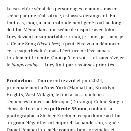
Le caractère vénal des personnages féminins, mis en
scène par une réalisatrice, est assez dérangeant. En
tout cas, moi, ça m’a profondément gêné tout au long
du film. Même dans une scène de dispute avec John,
Lucy devient insupportable : « moi, je… moi, je… moi, je
». Celine Song (
Past Lives
) a peut-être voulu dénoncer
cette superficialité, mais l’écriture ne lève jamais
totalement le doute. Quoi qu’il en soit — et sans révéler
le
happy ending
— Lucy finit par revoir ses priorités.
Production
– Tourné entre avril et juin 2024,
principalement à
New York
(Manhattan, Brooklyn
Heights, West Village), le film a aussi quelques
séquences filmées au Mexique (Durango). Celine Song a
choisi de tourner en
pellicule 35 mm
, confiant la
photographie à Shabier Kirchner, ce qui donne au film
un grain élégant et intemporel. La bande-son, signée
Daniel Pemberton, mêle compositions originales et