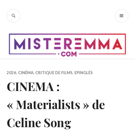
Accéder
au
RECHERCHE
ME
contenu
PR
principal
2026
,
CINÉMA
,
CRITIQUE DE FILMS
,
EPINGLÉS
CINEMA :
« Materialists » de
Celine Song