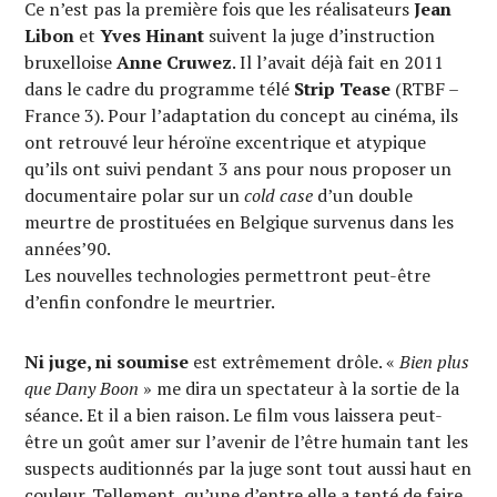
Ce n’est pas la première fois que les réalisateurs
Jean
Libon
et
Yves Hinant
suivent la juge d’instruction
bruxelloise
Anne Cruwez
. Il l’avait déjà fait en 2011
dans le cadre du programme télé
Strip Tease
(RTBF –
France 3). Pour l’adaptation du concept au cinéma, ils
ont retrouvé leur héroïne excentrique et atypique
qu’ils ont suivi pendant 3 ans pour nous proposer un
documentaire polar sur un
cold case
d’un double
meurtre de prostituées en Belgique survenus dans les
années’90.
Les nouvelles technologies permettront peut-être
d’enfin confondre le meurtrier.
Ni juge, ni soumise
est extrêmement drôle. «
Bien plus
que Dany Boon
» me dira un spectateur à la sortie de la
séance. Et il a bien raison. Le film vous laissera peut-
être un goût amer sur l’avenir de l’être humain tant les
suspects auditionnés par la juge sont tout aussi haut en
couleur. Tellement, qu’une d’entre elle a tenté de faire