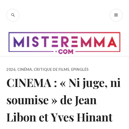
Accéder
au
RECHERCHE
ME
contenu
PR
principal
2026
,
CINÉMA
,
CRITIQUE DE FILMS
,
EPINGLÉS
CINEMA : « Ni juge, ni
soumise » de Jean
Libon et Yves Hinant