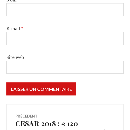
E-mail
*
Site web
Navigation
PRÉCÉDENT
CESAR 2018 : « 120
Article
précédent :