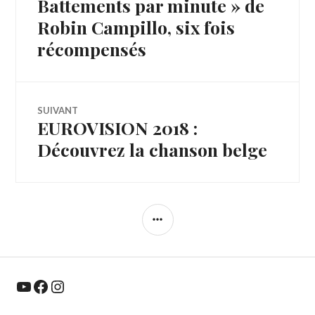
de
Battements par minute » de
Robin Campillo, six fois
l’article
récompensés
SUIVANT
EUROVISION 2018 :
Article
Suivant:
Découvrez la chanson belge
COLONNE
LATÉRALE
YouTube
Facebook
Instagram