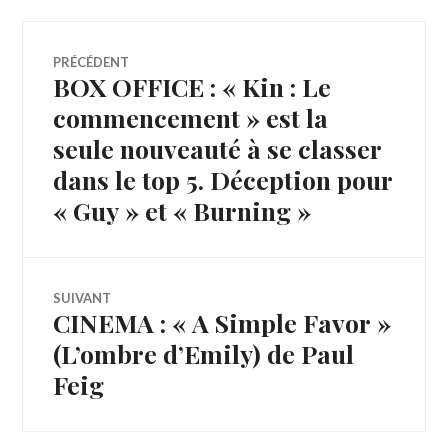
Navigation
PRÉCÉDENT
BOX OFFICE : « Kin : Le
Article
de
précédent :
commencement » est la
seule nouveauté à se classer
l’article
dans le top 5. Déception pour
« Guy » et « Burning »
SUIVANT
CINEMA : « A Simple Favor »
Article
Suivant:
(L’ombre d’Emily) de Paul
Feig