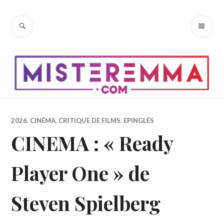
Accéder
au
RECHERCHE
ME
contenu
PR
principal
2026
,
CINÉMA
,
CRITIQUE DE FILMS
,
EPINGLÉS
CINEMA : « Ready
Player One » de
Steven Spielberg