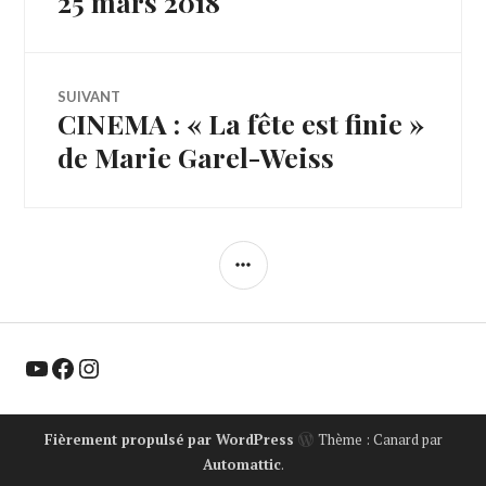
25 mars 2018
l’article
SUIVANT
CINEMA : « La fête est finie »
Article
Suivant:
de Marie Garel-Weiss
COLONNE
LATÉRALE
YouTube
Facebook
Instagram
Fièrement propulsé par WordPress
Thème : Canard par
Automattic
.