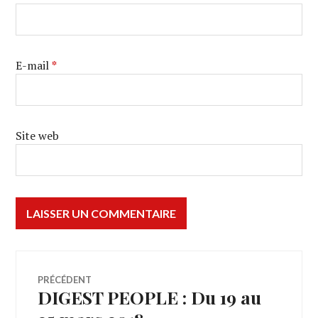
E-mail
*
Site web
Navigation
PRÉCÉDENT
DIGEST PEOPLE : Du 19 au
Article
de
précédent :