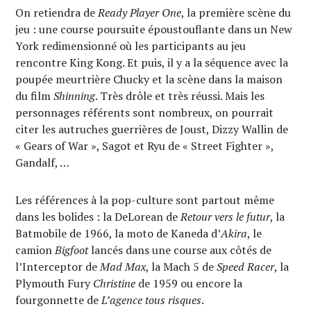
On retiendra de
Ready Player One
, la première scène du
jeu : une course poursuite époustouflante dans un New
York redimensionné où les participants au jeu
rencontre King Kong. Et puis, il y a la séquence avec la
poupée meurtrière Chucky et la scène dans la maison
du film
Shinning
. Très drôle et très réussi. Mais les
personnages référents sont nombreux, on pourrait
citer les autruches guerrières de Joust, Dizzy Wallin de
« Gears of War », Sagot et Ryu de « Street Fighter »,
Gandalf, …
Les références à la pop-culture sont partout même
dans les bolides : la DeLorean de
Retour vers le futur
, la
Batmobile de 1966, la moto de Kaneda d’
Akira
, le
camion
Bigfoot
lancés dans une course aux côtés de
l’Interceptor de
Mad Max
, la Mach 5 de
Speed Racer
, la
Plymouth Fury
Christine
de 1959 ou encore la
fourgonnette de
L’agence tous risques
.