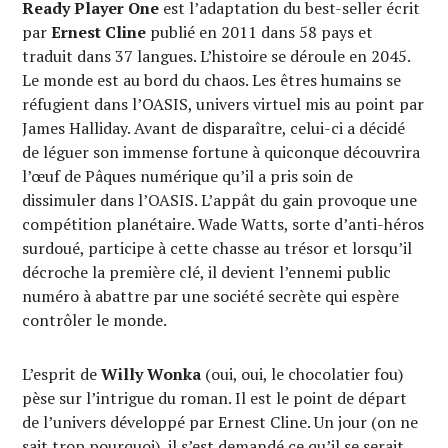
Ready Player One
est l’adaptation du best-seller écrit
par
Ernest Cline
publié en 2011 dans 58 pays et
traduit dans 37 langues. L’histoire se déroule en 2045.
Le monde est au bord du chaos. Les êtres humains se
réfugient dans l’OASIS, univers virtuel mis au point par
James Halliday. Avant de disparaître, celui-ci a décidé
de léguer son immense fortune à quiconque découvrira
l’œuf de Pâques numérique qu’il a pris soin de
dissimuler dans l’OASIS. L’appât du gain provoque une
compétition planétaire. Wade Watts, sorte d’anti-héros
surdoué, participe à cette chasse au trésor et lorsqu’il
décroche la première clé, il devient l’ennemi public
numéro à abattre par une société secrète qui espère
contrôler le monde.
L’esprit de
Willy Wonka
(oui, oui, le chocolatier fou)
pèse sur l’intrigue du roman. Il est le point de départ
de l’univers développé par Ernest Cline. Un jour (on ne
sait trop pourquoi), il s’est demandé ce qu’il se serait