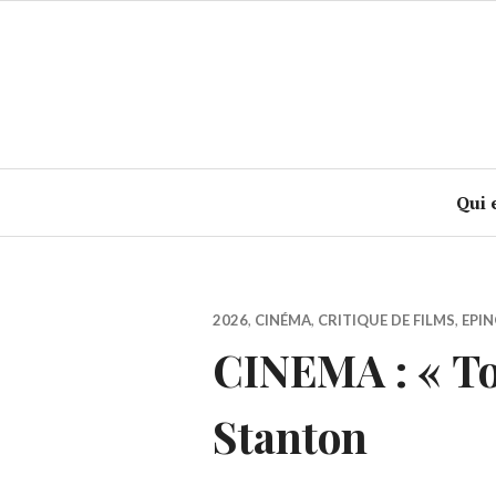
Accéder
au
contenu
principal
Qui 
2026
,
CINÉMA
,
CRITIQUE DE FILMS
,
EPIN
CINEMA : « To
Stanton