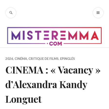
Accéder
au
RECHERCHE
ME
contenu
PR
principal
2026
,
CINÉMA
,
CRITIQUE DE FILMS
,
EPINGLÉS
CINEMA : « Vacancy »
d’Alexandra Kandy
Longuet