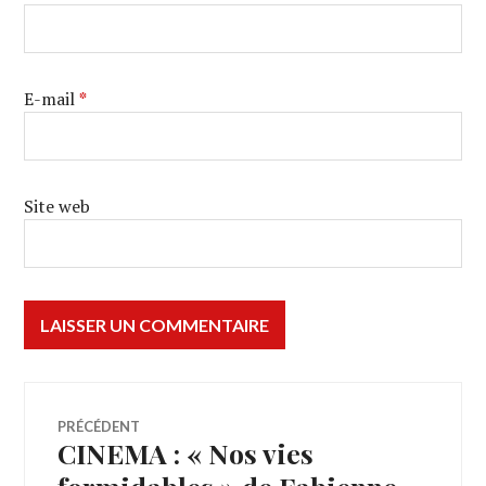
E-mail
*
Site web
Navigation
PRÉCÉDENT
CINEMA : « Nos vies
Article
de
précédent :