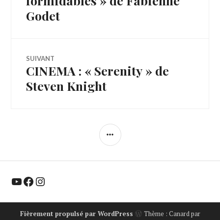
formidables » de Fabienne
Godet
l’article
SUIVANT
CINEMA : « Serenity » de
Article
Suivant:
Steven Knight
COLONNE
LATÉRALE
YouTube
Facebook
Instagram
Fièrement propulsé par WordPress
Thème : Canard par