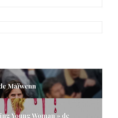
 de Maïwenn
ing Young Woman » de