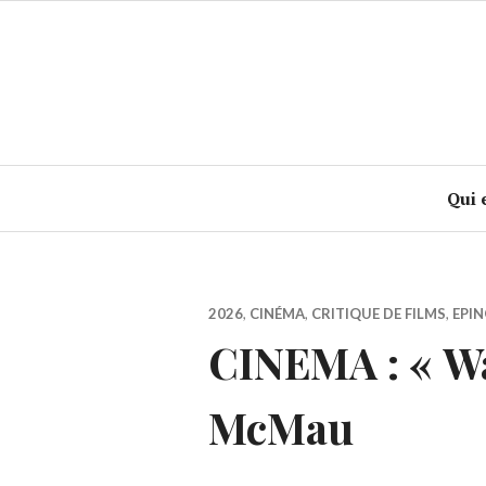
Accéder
au
contenu
principal
Qui 
2026
,
CINÉMA
,
CRITIQUE DE FILMS
,
EPIN
CINEMA : « W
McMau