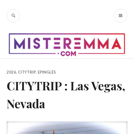
Accéder
au
RECHERCHE
ME
contenu
PR
principal
2026
,
CITYTRIP
,
EPINGLÉS
CITYTRIP : Las Vegas,
Nevada