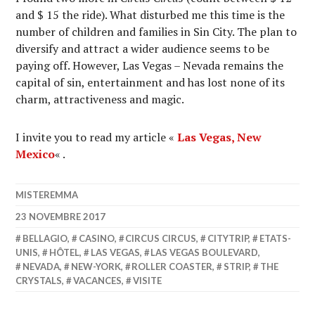
and $ 15 the ride). What disturbed me this time is the
number of children and families in Sin City. The plan to
diversify and attract a wider audience seems to be
paying off. However, Las Vegas – Nevada remains the
capital of sin, entertainment and has lost none of its
charm, attractiveness and magic.
I invite you to read my article «
Las Vegas, New
Mexico
« .
MISTEREMMA
23 NOVEMBRE 2017
BELLAGIO
,
CASINO
,
CIRCUS CIRCUS
,
CITYTRIP
,
ETATS-
UNIS
,
HÔTEL
,
LAS VEGAS
,
LAS VEGAS BOULEVARD
,
NEVADA
,
NEW-YORK
,
ROLLER COASTER
,
STRIP
,
THE
CRYSTALS
,
VACANCES
,
VISITE