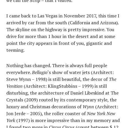
we call the Strip – that I visited.
I came back to Las Vegas in November 2017, this time I
arrived by car from the south (California and Arizona).
The skyline on the highway is pretty impressive. You
drive for more than 1 hour in the desert and at some
point the city appears in front of you, gigantic and
teeming.
Nothing has changed. There is always full people
everywhere.
Bellagio
‘s show of water jets (Architect:
Steve Wynn – 1998) is still beautiful, the decor of
The
Venitian
(Architect: KlingStubbins – 1999) is still
disturbing, the architecture of Daniel Libeskind at The
Crystals (2009) routed by its contemporary style, the
luxury and Christmas decorations of
Wynn
(Architect:
Jon Jerde – 2005), the roller coaster of
New York New
York
(1997) is more impressive than in my memory and
I found two more in
Circus Circus
(count between $ 12