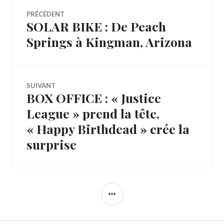
Navigation
PRÉCÉDENT
SOLAR BIKE : De Peach
Article
de
précédent :
Springs à Kingman, Arizona
l’article
SUIVANT
BOX OFFICE : « Justice
Article
Suivant:
League » prend la tête,
« Happy Birthdead » crée la
surprise
COLONNE
LATÉRALE