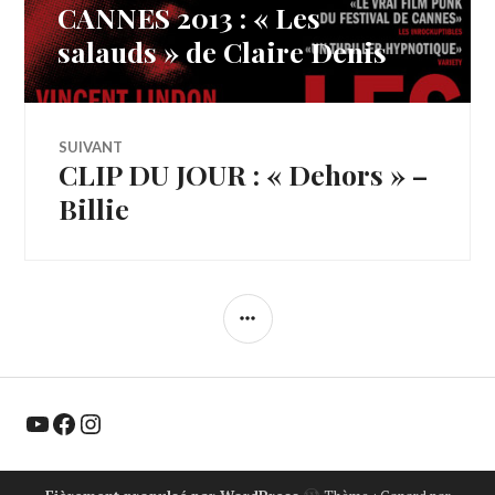
CANNES 2013 : « Les
Article
de
précédent :
salauds » de Claire Denis
l’article
SUIVANT
CLIP DU JOUR : « Dehors » –
Article
Suivant:
Billie
COLONNE
LATÉRALE
YouTube
Facebook
Instagram