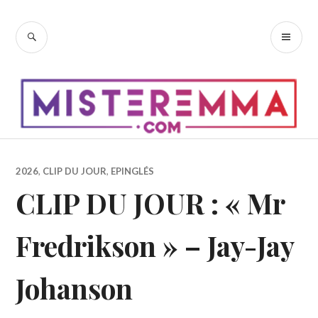
Accéder
au
RECHERCHE
ME
contenu
PR
principal
2026
,
CLIP DU JOUR
,
EPINGLÉS
CLIP DU JOUR : « Mr
Fredrikson » – Jay-Jay
Johanson