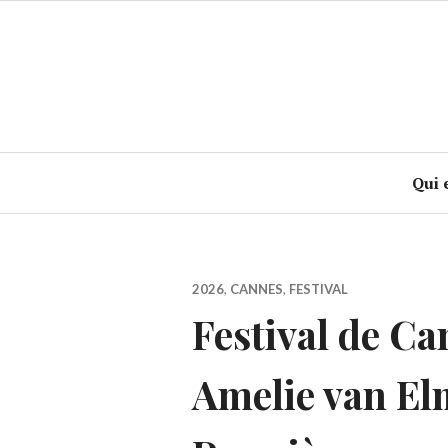
Accéder
au
contenu
principal
Qui 
2026
,
CANNES
,
FESTIVAL
Festival de Ca
Amelie van Elm