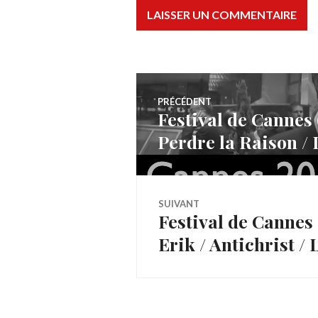
Navigation
PRÉCÉDENT
Festival de Cannes 
Article
de
Perdre la Raison /
précédent :
l’article
SUIVANT
Festival de Cannes 
Article
Erik / Antichrist /
Suivant: