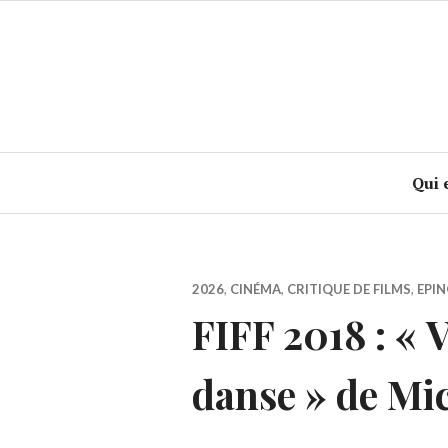
Accéder
au
contenu
principal
Qui 
2026
,
CINÉMA
,
CRITIQUE DE FILMS
,
EPIN
FIFF 2018 : «
danse » de Mi