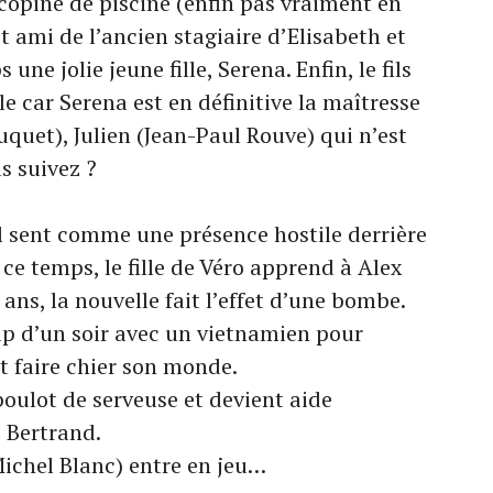
 copine de piscine (enfin pas vraiment en
tit ami de l’ancien stagiaire d’Elisabeth et
ne jolie jeune fille, Serena. Enfin, le fils
le car Serena est en définitive la maîtresse
quet), Julien (Jean-Paul Rouve) qui n’est
s suivez ?
 il sent comme une présence hostile derrière
e temps, le fille de Véro apprend à Alex
 ans, la nouvelle fait l’effet d’une bombe.
up d’un soir avec un vietnamien pour
ut faire chier son monde.
boulot de serveuse et devient aide
 Bertrand.
(Michel Blanc) entre en jeu…