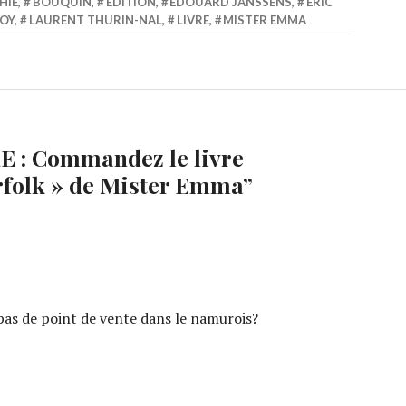
HIE
,
BOUQUIN
,
EDITION
,
EDOUARD JANSSENS
,
ERIC
OY
,
LAURENT THURIN-NAL
,
LIVRE
,
MISTER EMMA
E : Commandez le livre
rfolk » de Mister Emma
”
pas de point de vente dans le namurois?