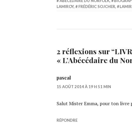
ABÉCÉDAIRE DU NORFOLK
,
BIOGRAP
LAMIROY
,
FRÉDÉRIC SOJCHER
,
LAMIR
2 réflexions sur “
LIVR
« L’Abécédaire du No
pascal
15 AOÛT 2014 À 19 H 51 MIN
Salut Mister Emma, pour ton livre 
RÉPONDRE