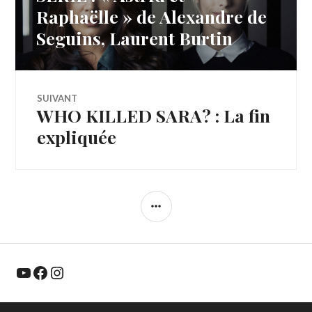
de
précédent :
Raphaëlle » de Alexandre de
Seguins, Laurent Burtin
l’article
SUIVANT
WHO KILLED SARA? : La fin
Article
Suivant:
expliquée
COLONNE
LATÉRALE
YouTube
Facebook
Instagram