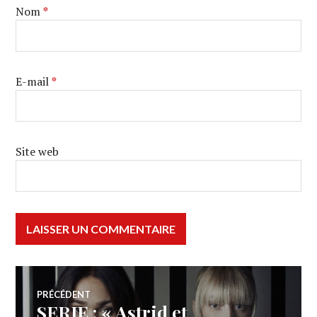
Nom
*
E-mail
*
Site web
Navigation
PRÉCÉDENT
SERIE : « Astrid et
Article