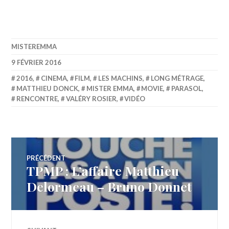
MISTEREMMA
9 FÉVRIER 2016
2016
,
CINEMA
,
FILM
,
LES MACHINS
,
LONG MÉTRAGE
,
MATTHIEU DONCK
,
MISTER EMMA
,
MOVIE
,
PARASOL
,
RENCONTRE
,
VALÉRY ROSIER
,
VIDÉO
Navigation
PRÉCÉDENT
TPMP : L’affaire Matthieu
Article
de
précédent :
Delormeau – Bruno Donnet
l’article