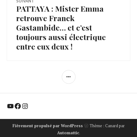
SUIVANT
PATTAYA : Mister Emma
Article
Suivant:
retrouve Franck
Gastambide… et c’est
toujours aussi électrique
entre eux deux !
COLONNE
LATÉRALE
YouTube
Facebook
Instagram
Fièrement propulsé par WordPress
Thème : Canard par
Automattic
.