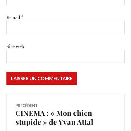
E-mail
*
Site web
Navigation
PRÉCÉDENT
CINEMA : « Mon chien
Article
de
précédent :
stupide » de Yvan Attal