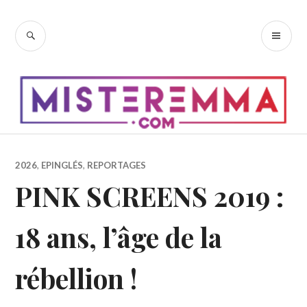
Accéder
au
RECHERCHE
ME
contenu
PR
principal
2026
,
EPINGLÉS
,
REPORTAGES
PINK SCREENS 2019 :
18 ans, l’âge de la
rébellion !