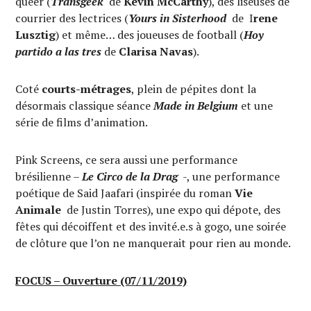
queer (
Transgeek
de
Kevin McCarthy
), des liseuses de
courrier des lectrices (
Yours in Sisterhood
de I
rene
Lusztig
) et même… des joueuses de football (
Hoy
partido a las tres
de
Clarisa Navas
).
Coté
courts-métrages
, plein de pépites dont la
désormais classique séance
Made in Belgium
et une
série de films d’animation.
Pink Screens, ce sera aussi une performance
brésilienne –
Le Circo de la Drag
-, une performance
poétique de Said Jaafari (inspirée du roman
Vie
Animale
de Justin Torres), une expo qui dépote, des
fêtes qui décoiffent et des invité.e.s à gogo, une soirée
de clôture que l’on ne manquerait pour rien au monde.
FOCUS – Ouverture (07/11/2019)