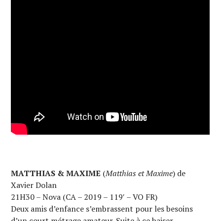
MATTHIAS & MAXIME
(
Matthias et Maxime
) de
Xavier Dolan
21H30 – Nova (CA – 2019 – 119′ – VO FR)
Deux amis d’enfance s’embrassent pour les besoins
d’un court métrage amateur. Suite à ce baiser