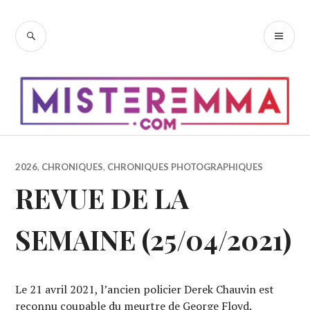
Accéder
au
RECHERCHE
ME
contenu
PR
principal
2026
,
CHRONIQUES
,
CHRONIQUES PHOTOGRAPHIQUES
REVUE DE LA
SEMAINE (25/04/2021)
Le 21 avril 2021, l’ancien policier Derek Chauvin est
reconnu coupable du meurtre de George Floyd.