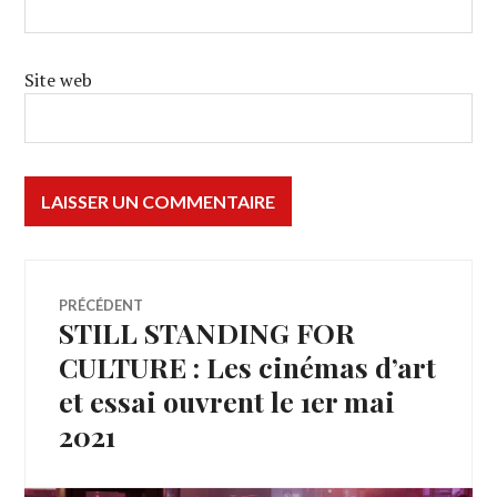
Site web
Navigation
PRÉCÉDENT
STILL STANDING FOR
Article
de
précédent :
CULTURE : Les cinémas d’art
et essai ouvrent le 1er mai
l’article
2021