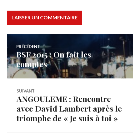
Navigation
PRÉCÉDENT
BSF 2015 : On fait les
Article
de
précédent :
comptes
l’article
SUIVANT
ANGOULEME : Rencontre
Article
Suivant:
avec David Lambert après le
triomphe de « Je suis à toi »