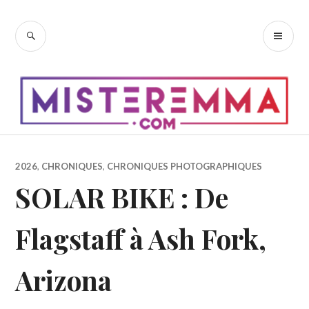
Accéder
au
RECHERCHE
ME
contenu
PR
principal
2026
,
CHRONIQUES
,
CHRONIQUES PHOTOGRAPHIQUES
SOLAR BIKE : De
Flagstaff à Ash Fork,
Arizona