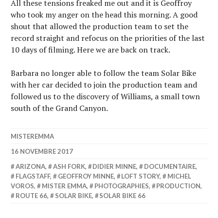
All these tensions freaked me out and it is Geoffroy
who took my anger on the head this morning. A good
shout that allowed the production team to set the
record straight and refocus on the priorities of the last
10 days of filming. Here we are back on track.
Barbara no longer able to follow the team Solar Bike
with her car decided to join the production team and
followed us to the discovery of Williams, a small town
south of the Grand Canyon.
MISTEREMMA
16 NOVEMBRE 2017
ARIZONA
,
ASH FORK
,
DIDIER MINNE
,
DOCUMENTAIRE
,
FLAGSTAFF
,
GEOFFROY MINNE
,
LOFT STORY
,
MICHEL
VOROS
,
MISTER EMMA
,
PHOTOGRAPHIES
,
PRODUCTION
,
ROUTE 66
,
SOLAR BIKE
,
SOLAR BIKE 66