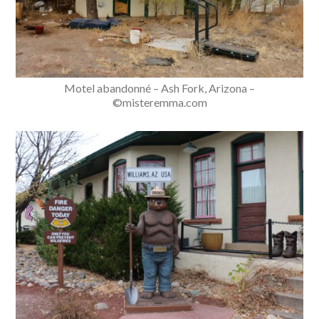
Motel abandonné – Ash Fork, Arizona –
©misteremma.com