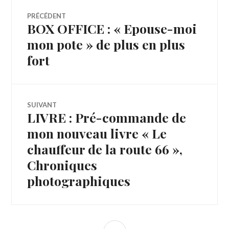
Navigation
PRÉCÉDENT
BOX OFFICE : « Epouse-moi
Article
de
précédent :
mon pote » de plus en plus
fort
l’article
SUIVANT
LIVRE : Pré-commande de
Article
Suivant:
mon nouveau livre « Le
chauffeur de la route 66 »,
Chroniques
photographiques
COLONNE