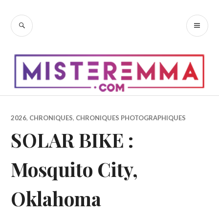
Accéder
au
RECHERCHE
ME
contenu
PR
principal
2026
,
CHRONIQUES
,
CHRONIQUES PHOTOGRAPHIQUES
SOLAR BIKE :
Mosquito City,
Oklahoma