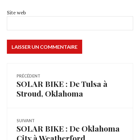
Site web
Navigation
PRÉCÉDENT
SOLAR BIKE : De Tulsa à
Article
de
précédent :
Stroud, Oklahoma
l’article
SUIVANT
SOLAR BIKE : De Oklahoma
Article
Suivant:
City à Weatherford,