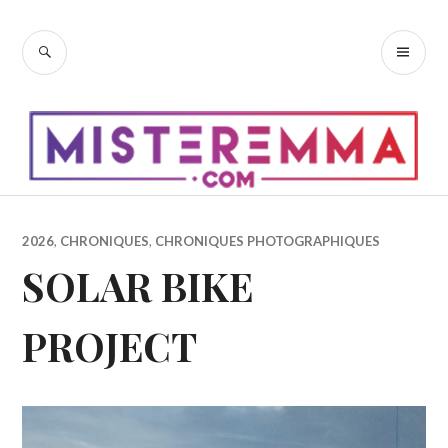
Accéder
au
RECHERCHE
ME
contenu
PR
principal
2026
,
CHRONIQUES
,
CHRONIQUES PHOTOGRAPHIQUES
SOLAR BIKE
PROJECT