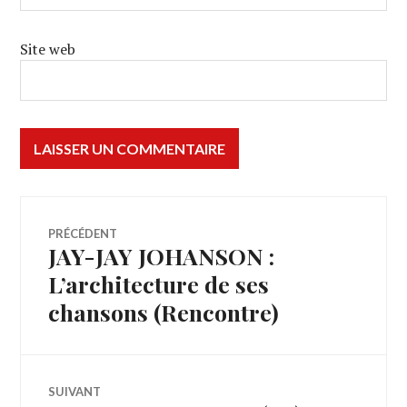
Site web
Navigation
PRÉCÉDENT
JAY-JAY JOHANSON :
Article
de
précédent :
L’architecture de ses
chansons (Rencontre)
l’article
SUIVANT