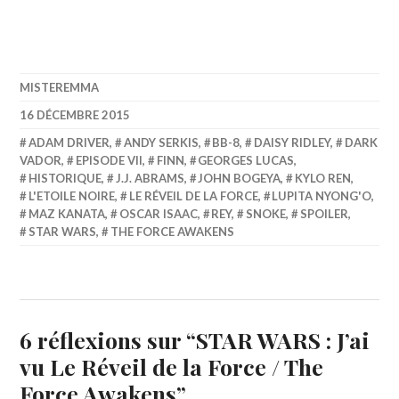
MISTEREMMA
16 DÉCEMBRE 2015
ADAM DRIVER
,
ANDY SERKIS
,
BB-8
,
DAISY RIDLEY
,
DARK
VADOR
,
EPISODE VII
,
FINN
,
GEORGES LUCAS
,
HISTORIQUE
,
J.J. ABRAMS
,
JOHN BOGEYA
,
KYLO REN
,
L'ETOILE NOIRE
,
LE RÉVEIL DE LA FORCE
,
LUPITA NYONG'O
,
MAZ KANATA
,
OSCAR ISAAC
,
REY
,
SNOKE
,
SPOILER
,
STAR WARS
,
THE FORCE AWAKENS
6 réflexions sur “
STAR WARS : J’ai
vu Le Réveil de la Force / The
Force Awakens
”