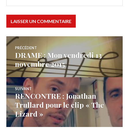
Navigation
PRÉCÉDENT
DRAME : Mon vendredi 13
Article
de
précédent :
novembre 2015
l’article
SUIVANT
RENCONTRE : Jonathan
Article
Suivant:
Trullard pour le clip « The
Lizard »