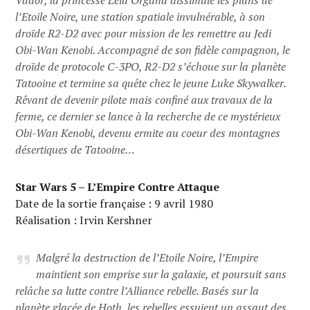
Vador, la princesse Leia Organa dissimule les plans de
l’Etoile Noire, une station spatiale invulnérable, à son
droïde R2-D2 avec pour mission de les remettre au Jedi
Obi-Wan Kenobi. Accompagné de son fidèle compagnon, le
droïde de protocole C-3PO, R2-D2 s’échoue sur la planète
Tatooine et termine sa quête chez le jeune Luke Skywalker.
Rêvant de devenir pilote mais confiné aux travaux de la
ferme, ce dernier se lance à la recherche de ce mystérieux
Obi-Wan Kenobi, devenu ermite au coeur des montagnes
désertiques de Tatooine…
Star Wars 5 – L’Empire Contre Attaque
Date de la sortie française : 9 avril 1980
Réalisation : Irvin Kershner
Malgré la destruction de l’Etoile Noire, l’Empire
maintient son emprise sur la galaxie, et poursuit sans
relâche sa lutte contre l’Alliance rebelle. Basés sur la
planète glacée de Hoth, les rebelles essuient un assaut des