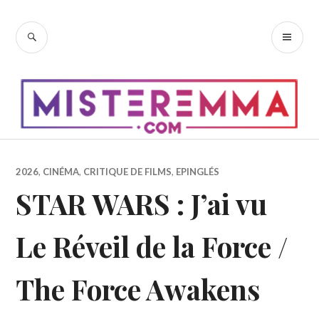
Accéder
au
RECHERCHE
ME
contenu
PR
principal
2026
,
CINÉMA
,
CRITIQUE DE FILMS
,
EPINGLÉS
STAR WARS : J’ai vu
Le Réveil de la Force /
The Force Awakens