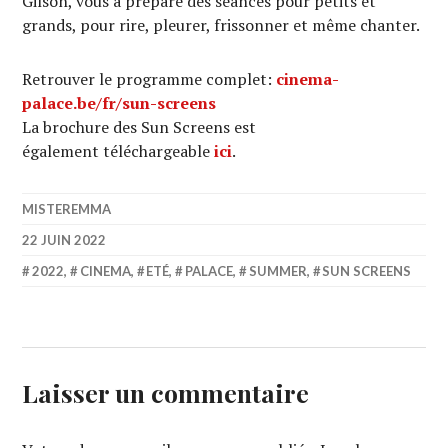
Gilson, vous a préparé des séances pour petits et
grands, pour rire, pleurer, frissonner et même chanter.
Retrouver le programme complet:
cinema-
palace.be/fr/sun-screens
La brochure des Sun Screens est
également téléchargeable
i
ci
.
MISTEREMMA
22 JUIN 2022
2022
,
CINEMA
,
ETÉ
,
PALACE
,
SUMMER
,
SUN SCREENS
Laisser un commentaire