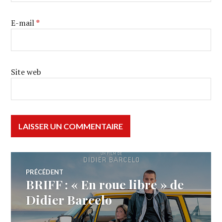
E-mail
*
Site web
Navigation
PRÉCÉDENT
BRIFF : « En roue libre » de
Article
de
précédent :
Didier Barcelo