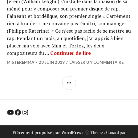
Jérem (William Lebghil) s’installe dans la maison de sa
mémé pour y composer son premier disque de rap.
Fainéant et bordélique, son premier single « Carrément
rien à branler » ne convainc pas Dimitri, son manager
(Philippe Katerine). « Ce n’est pas facile de se mettre au
rap. Pendant un mois, au quotidien, j’ai appris à bien
placer ma voix avec Mim et Tortoz, les deux
CINEMA : « Yves » 
compositeurs du …
Continuer de lire
MISTEREMMA
28 JUIN 2019
LAISSER UN COMMENTAIRE
COLONNE
LATÉRALE
YouTube
Facebook
Instagram
Fièrement propulsé par WordPress
Thème : Canard par