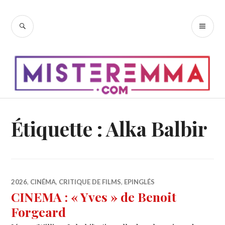
Accéder
au
RECHERCHE
ME
contenu
PR
principal
Étiquette :
Alka Balbir
2026
,
CINÉMA
,
CRITIQUE DE FILMS
,
EPINGLÉS
CINEMA : « Yves » de Benoit
Forgeard