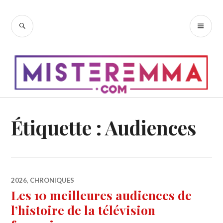
Accéder
au
RECHERCHE
ME
contenu
PR
principal
Étiquette :
Audiences
2026
,
CHRONIQUES
Les 10 meilleures audiences de
l’histoire de la télévision