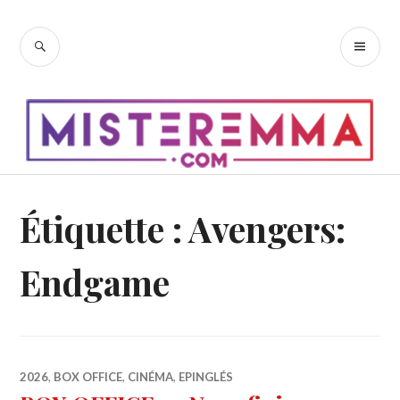
Accéder
au
RECHERCHE
ME
contenu
PR
principal
Étiquette :
Avengers:
Endgame
2026
,
BOX OFFICE
,
CINÉMA
,
EPINGLÉS