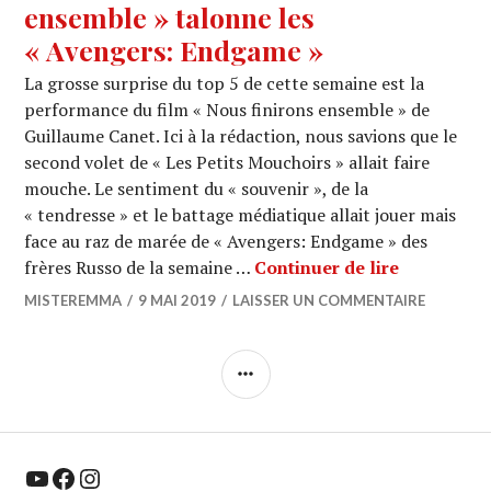
ensemble » talonne les
« Avengers: Endgame »
La grosse surprise du top 5 de cette semaine est la
performance du film « Nous finirons ensemble » de
Guillaume Canet. Ici à la rédaction, nous savions que le
second volet de « Les Petits Mouchoirs » allait faire
mouche. Le sentiment du « souvenir », de la
« tendresse » et le battage médiatique allait jouer mais
face au raz de marée de « Avengers: Endgame » des
BOX OFFICE
frères Russo de la semaine …
Continuer de lire
MISTEREMMA
9 MAI 2019
LAISSER UN COMMENTAIRE
COLONNE
LATÉRALE
YouTube
Facebook
Instagram