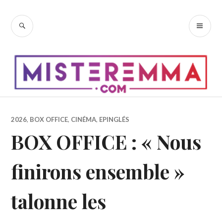
Accéder
au
RECHERCHE
ME
contenu
PR
principal
2026
,
BOX OFFICE
,
CINÉMA
,
EPINGLÉS
BOX OFFICE : « Nous
finirons ensemble »
talonne les