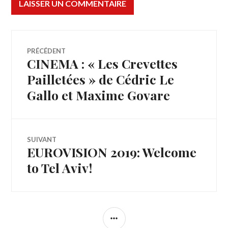
Navigation
PRÉCÉDENT
CINEMA : « Les Crevettes
Article
de
précédent :
Pailletées » de Cédric Le
Gallo et Maxime Govare
l’article
SUIVANT
EUROVISION 2019: Welcome
Article
Suivant:
to Tel Aviv!
COLONNE