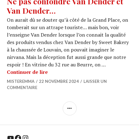
Ne pas confondre Van Dender et
Van Dender…
On aurait dû se douter qu’à côté de la Grand Place, on
tomberait sur un attrape touriste… mais bon, voir
l’enseigne Van Dender lorsque l’on connait la qualité
des produits vendus chez Van Dender by Sweet Bakery
à la chaussée de Louvain, on pouvait imaginer le
nirvana. Mais la déception fut aussi grande que notre
espoir ! En vitrine du 32 rue au Beurre, on …
Ne pas confondre Van Dender et Van
Continuer de lire
MISTEREMMA
22 NOVEMBRE 2024
LAISSER UN
COMMENTAIRE
COLONNE
LATÉRALE
YouTube
Facebook
Instagram