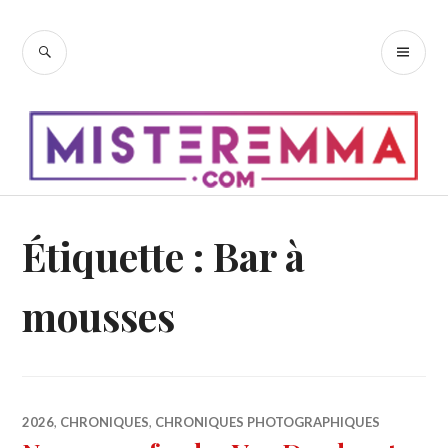
Accéder
au
RECHERCHE
ME
contenu
PR
principal
Étiquette :
Bar à
mousses
2026
,
CHRONIQUES
,
CHRONIQUES PHOTOGRAPHIQUES