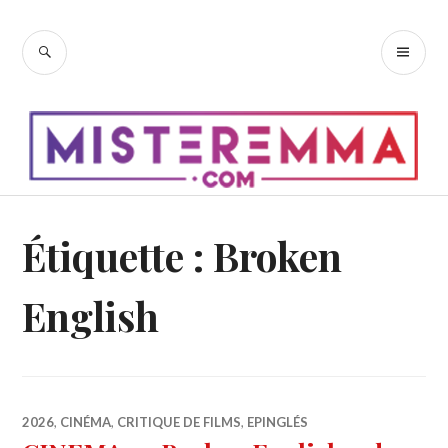
Accéder
au
RECHERCHE
ME
contenu
PR
principal
Étiquette :
Broken
English
2026
,
CINÉMA
,
CRITIQUE DE FILMS
,
EPINGLÉS