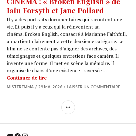
CINEMA : « Broken English » de
Iain Forsyth et Jane Pollard
Il y a des portraits documentaires qui racontent une
vie. Et puis il y a ceux qui la réinventent au
cinéma. Broken English, consacré à Marianne Faithfull,
appartient clairement à cette deuxième catégorie. Le
film ne se contente pas d’aligner des archives, des
témoignages et quelques entretiens face caméra. Il
invente une forme. Il met en scène la mémoire. Il
organise le chaos d’une existence traversée …
CINEMA : « Broken English » de Iain F
Continuer de lire
MISTEREMMA
29 MAI 2026
LAISSER UN COMMENTAIRE
COLONNE
LATÉRALE
YouTube
Facebook
Instagram