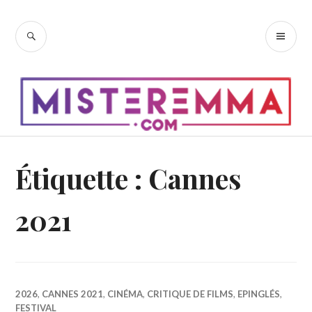
Accéder
au
RECHERCHE
ME
contenu
PR
principal
Étiquette :
Cannes
2021
2026
,
CANNES 2021
,
CINÉMA
,
CRITIQUE DE FILMS
,
EPINGLÉS
,
FESTIVAL