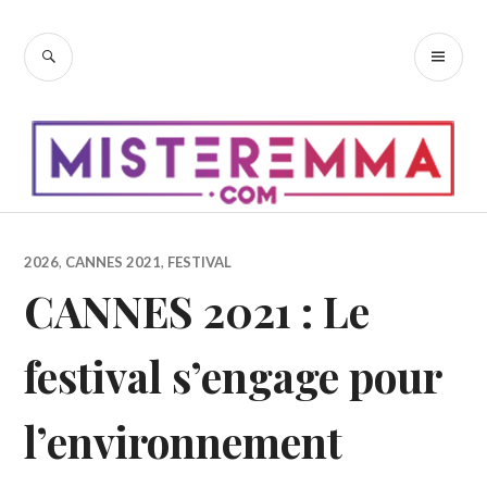
Accéder
au
RECHERCHE
ME
contenu
PR
principal
2026
,
CANNES 2021
,
FESTIVAL
CANNES 2021 : Le
festival s’engage pour
l’environnement