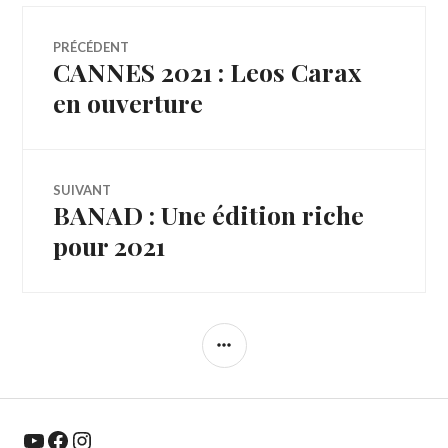
Navigation
PRÉCÉDENT
CANNES 2021 : Leos Carax
Article
de
précédent :
en ouverture
l’article
SUIVANT
BANAD : Une édition riche
Article
Suivant:
pour 2021
COLONNE
LATÉRALE
YouTube
Facebook
Instagram