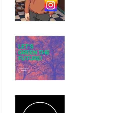
Winding Whispers » – Condore