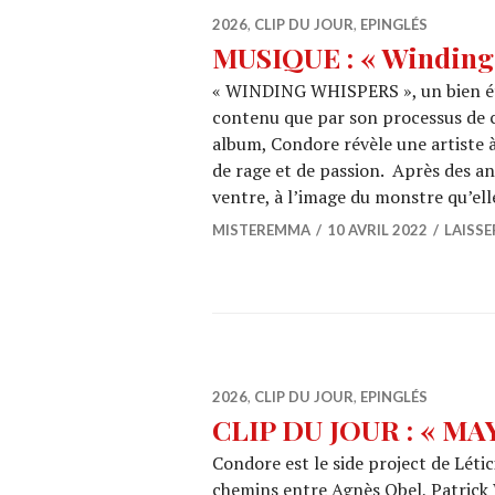
2026
,
CLIP DU JOUR
,
EPINGLÉS
MUSIQUE : « Winding
« WINDING WHISPERS », un bien ét
contenu que par son processus de c
album, Condore révèle une artiste à 
de rage et de passion. Après des an
ventre, à l’image du monstre qu’el
MISTEREMMA
10 AVRIL 2022
LAISS
2026
,
CLIP DU JOUR
,
EPINGLÉS
CLIP DU JOUR : « MA
Condore est le side project de Létici
chemins entre Agnès Obel, Patric