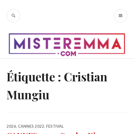
Accéder
au
RECHERCHE
ME
contenu
PR
principal
Étiquette :
Cristian
Mungiu
2026
,
CANNES 2022
,
FESTIVAL