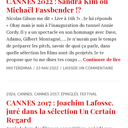
CANNES 2022 : Sandra Kim ou
Michaël Fassbender !?
Nicolas Gilson me dit « Live à 16h ?« . Je lui réponds
« Okay mais je suis à l’inauguration du tunnel Annie
Cordy. Il y a un spectacle en son hommage avec Dave,
Adamo, Gilbert Montagné, … Je n’aurais pas le temps
de préparer les pitch, savoir de quoi ça parle, dans
quelle sélection les films sont-ils projetés. Je te
CAN
propose que tu me dises tes coups …
Continuer de lire
MISTEREMMA
23 MAI 2022
LAISSER UN COMMENTAIRE
2026
,
CANNES
,
CANNES 2017
,
EPINGLÉS
,
FESTIVAL
CANNES 2017 : Joachim Lafosse,
juré dans la sélection Un Certain
Regard