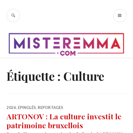
Accéder
au
RECHERCHE
ME
contenu
PR
principal
Étiquette :
Culture
2026
,
EPINGLÉS
,
REPORTAGES
ARTONOV : La culture investit le
patrimoine bruxellois