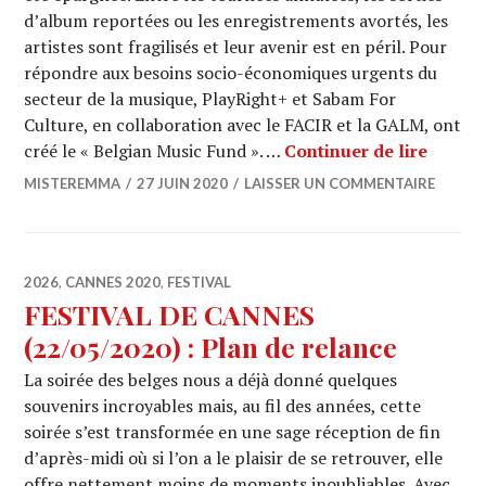
d’album reportées ou les enregistrements avortés, les
artistes sont fragilisés et leur avenir est en péril. Pour
répondre aux besoins socio-économiques urgents du
secteur de la musique, PlayRight+ et Sabam For
Culture, en collaboration avec le FACIR et la GALM, ont
BELGIA
créé le « Belgian Music Fund ». …
Continuer de lire
MISTEREMMA
27 JUIN 2020
LAISSER UN COMMENTAIRE
2026
,
CANNES 2020
,
FESTIVAL
FESTIVAL DE CANNES
(22/05/2020) : Plan de relance
La soirée des belges nous a déjà donné quelques
souvenirs incroyables mais, au fil des années, cette
soirée s’est transformée en une sage réception de fin
d’après-midi où si l’on a le plaisir de se retrouver, elle
offre nettement moins de moments inoubliables. Avec