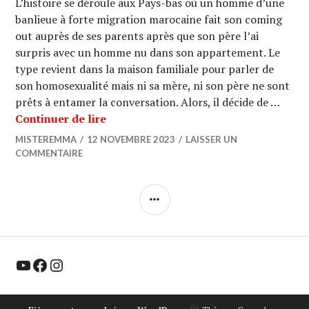
L’histoire se déroule aux Pays-bas où un homme d’une
banlieue à forte migration marocaine fait son coming
out auprès de ses parents après que son père l’ai
surpris avec un homme nu dans son appartement. Le
type revient dans la maison familiale pour parler de
son homosexualité mais ni sa mère, ni son père ne sont
prêts à entamer la conversation. Alors, il décide de …
PINK SCREENS : « El Houb » de Sharif
Continuer de lire
MISTEREMMA
12 NOVEMBRE 2023
LAISSER UN
COMMENTAIRE
COLONNE
LATÉRALE
YouTube
Facebook
Instagram