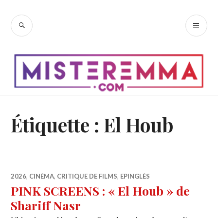
Accéder
au
RECHERCHE
ME
contenu
PR
principal
Étiquette :
El Houb
2026
,
CINÉMA
,
CRITIQUE DE FILMS
,
EPINGLÉS
PINK SCREENS : « El Houb » de
Shariff Nasr