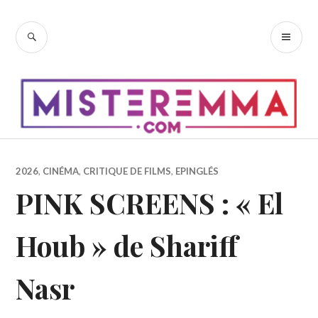
Accéder
au
RECHERCHE
ME
contenu
PR
principal
2026
,
CINÉMA
,
CRITIQUE DE FILMS
,
EPINGLÉS
PINK SCREENS : « El
Houb » de Shariff
Nasr