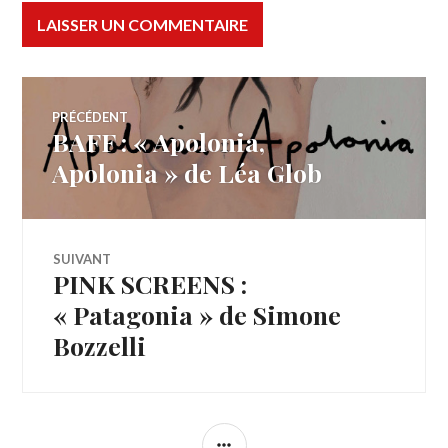
Navigation
PRÉCÉDENT
BAFF : « Apolonia,
Article
de
précédent :
Apolonia » de Léa Glob
l’article
SUIVANT
PINK SCREENS :
Article
Suivant:
« Patagonia » de Simone
Bozzelli
COLONNE