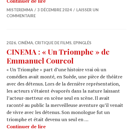
CINEMA : « En Fanfare » de Emmanue
Continuer de lire
MISTEREMMA
3 DÉCEMBRE 2024
LAISSER UN
COMMENTAIRE
2026
,
CINÉMA
,
CRITIQUE DE FILMS
,
EPINGLÉS
CINEMA : « Un Triomphe » de
Emmanuel Courcol
« Un Triomphe » part d’une histoire vrai où un
comédien avait monté, en Suède, une pièce de théâtre
avec des détenus. Lors de la dernière représentation,
les acteurs s’étaient évaporés dans la nature laissant
l’acteur-metteur en scène seul en scène. Il avait
raconté au public la merveilleuse aventure qu’il venait
de vivre avec les détenus. Son monologue fut un
triomphe et était devenu un seul en …
CINEMA : « Un Triomphe » de Emman
Continuer de lire