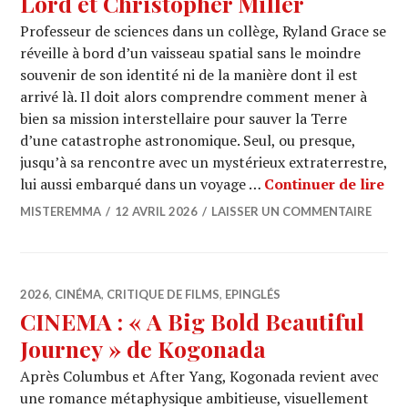
Lord et Christopher Miller
Professeur de sciences dans un collège, Ryland Grace se
réveille à bord d’un vaisseau spatial sans le moindre
souvenir de son identité ni de la manière dont il est
arrivé là. Il doit alors comprendre comment mener à
bien sa mission interstellaire pour sauver la Terre
d’une catastrophe astronomique. Seul, ou presque,
jusqu’à sa rencontre avec un mystérieux extraterrestre,
CIN
lui aussi embarqué dans un voyage …
Continuer de lire
MISTEREMMA
12 AVRIL 2026
LAISSER UN COMMENTAIRE
2026
,
CINÉMA
,
CRITIQUE DE FILMS
,
EPINGLÉS
CINEMA : « A Big Bold Beautiful
Journey » de Kogonada
Après Columbus et After Yang, Kogonada revient avec
une romance métaphysique ambitieuse, visuellement