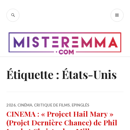
Accéder
au
RECHERCHE
ME
contenu
PR
principal
Étiquette :
États-Unis
2026
,
CINÉMA
,
CRITIQUE DE FILMS
,
EPINGLÉS
CINEMA : « Project Hail Mary »
(Projet Dernière Chance) de Phil