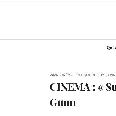
Accéder
au
contenu
principal
Qui 
2026
,
CINÉMA
,
CRITIQUE DE FILMS
,
EPIN
CINEMA : « S
Gunn