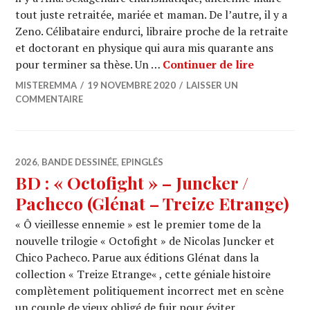
tout juste retraitée, mariée et maman. De l’autre, il y a
Zeno. Célibataire endurci, libraire proche de la retraite
et doctorant en physique qui aura mis quarante ans
BD : « Mal
pour terminer sa thèse. Un …
Continuer de lire
MISTEREMMA
19 NOVEMBRE 2020
LAISSER UN
COMMENTAIRE
2026
,
BANDE DESSINÉE
,
EPINGLÉS
BD : « Octofight » – Juncker /
Pacheco (Glénat – Treize Etrange)
« Ô vieillesse ennemie » est le premier tome de la
nouvelle trilogie « Octofight » de Nicolas Juncker et
Chico Pacheco. Parue aux éditions Glénat dans la
collection « Treize Etrange« , cette géniale histoire
complètement politiquement incorrect met en scène
un couple de vieux obligé de fuir pour éviter