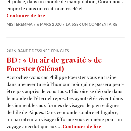
et police, dans un monde de manipulation, Goran nous
emporte dans un récit noir, ciselé et …
BD : « GoSt 111 » de Mark Eacersall, 
Continuer de lire
MISTEREMMA
6 MARS 2020
LAISSER UN COMMENTAIRE
2026
,
BANDE DESSINÉE
,
EPINGLÉS
BD : « Un air de gravité » de
Foerster (Glénat)
Accrochez-vous car Philippe Foerster vous entraîne
dans une aventure à l’humour noir qui ne passera peut-
être pas auprès de vous tous. L’histoire se déroule dans
le monde de l’éternel repos. Les ayant-étés vivent dans
des immeubles aux formes de visages de pierre dignes
de l’île de Pâques. Dans ce monde sombre et lugubre,
un narrateur au visage difforme vous emmène pour un
BD : « Un air
voyage anecdotique aux …
Continuer de lire