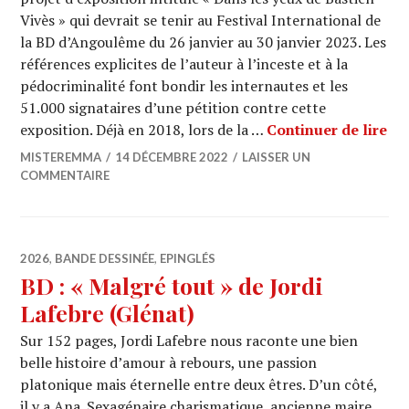
Vivès » qui devrait se tenir au Festival International de
la BD d’Angoulême du 26 janvier au 30 janvier 2023. Les
références explicites de l’auteur à l’inceste et à la
pédocriminalité font bondir les internautes et les
51.000 signataires d’une pétition contre cette
BD 
exposition. Déjà en 2018, lors de la …
Continuer de lire
MISTEREMMA
14 DÉCEMBRE 2022
LAISSER UN
COMMENTAIRE
2026
,
BANDE DESSINÉE
,
EPINGLÉS
BD : « Malgré tout » de Jordi
Lafebre (Glénat)
Sur 152 pages, Jordi Lafebre nous raconte une bien
belle histoire d’amour à rebours, une passion
platonique mais éternelle entre deux êtres. D’un côté,
il y a Ana. Sexagénaire charismatique, ancienne maire