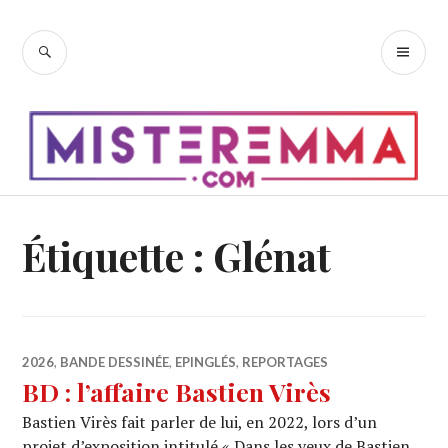
Accéder
au
RECHERCHE
ME
contenu
PR
principal
Étiquette :
Glénat
2026
,
BANDE DESSINÉE
,
EPINGLÉS
,
REPORTAGES
BD : l’affaire Bastien Virès
Bastien Virès fait parler de lui, en 2022, lors d’un
projet d’exposition intitulé « Dans les yeux de Bastien