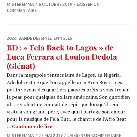
MISTEREMMA
6 OCTOBRE 2019
LAISSER UN
COMMENTAIRE
2026
,
BANDE DESSINÉE
,
EPINGLÉS
BD : « Fela Back to Lagos » de
Luca Ferrara et Loulou Dedola
(Glénat)
Dans la mégapole tentaculaire de Lagos, au Nigéria,
Adedola est ce que l’on appelle un « Area Boy » : ces
petits voyous des quartiers pauvres prêts à vous trouer
la peau pour quelques dollars américains. Son quotidien
ultra-violent ne connait de répit que lorsqu’il rend
visite à son grand-père, avec qui il partage son amour
pour la musique de Fela Kuti, le chantre de l’Afro Beat.
BD : « Fela Back to Lagos » de Luca
…
Continuer de lire
MISTEREMMA
27 MAI 2019
LAISSER UN COMMENTAIRE