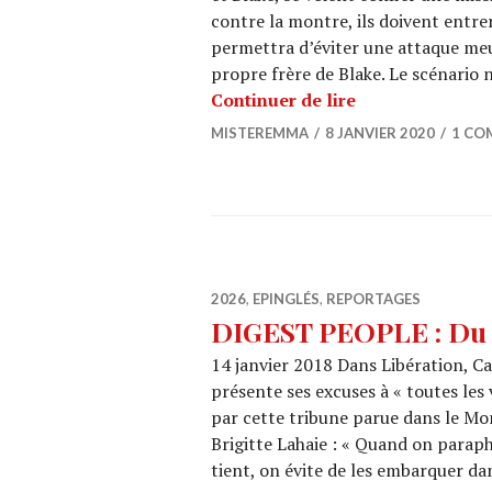
contre la montre, ils doivent entre
permettra d’éviter une attaque meu
propre frère de Blake. Le scénario n
CINEMA : « 191
Continuer de lire
MISTEREMMA
8 JANVIER 2020
1 CO
2026
,
EPINGLÉS
,
REPORTAGES
DIGEST PEOPLE : Du 7
14 janvier 2018 Dans Libération, Ca
présente ses excuses à « toutes les 
par cette tribune parue dans le Mond
Brigitte Lahaie : « Quand on parap
tient, on évite de les embarquer d