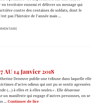
r en territoire ennemi et délivrer un message qui
rtrière contre des centaines de soldats, dont le
’est pas l’histoire de l’année mais …
7 » de Sam Mendes
MMENTAIRE
 AU 14 Janvier 2018
therine Deneuve publie une tribune dans laquelle elle
victimes d’actes odieux qui ont pu se sentir agressées
e (…) à elles et à elles seules.« . Elle désavoue
he un manifeste qui engage d’autres personnes, on se
DIGEST PEOPLE : Du 7 AU 14 Janvier
ans …
Continuer de lire