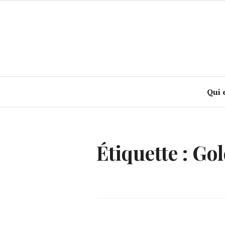
Accéder
au
contenu
principal
Qui 
Étiquette :
Gol