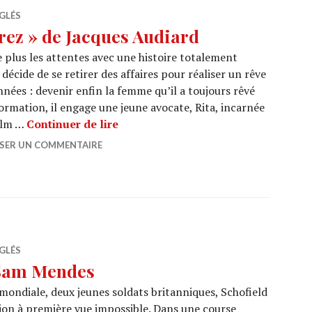
GLÉS
rez » de Jacques Audiard
 plus les attentes avec une histoire totalement
 décide de se retirer des affaires pour réaliser un rêve
nnées : devenir enfin la femme qu’il a toujours rêvé
ormation, il engage une jeune avocate, Rita, incarnée
CINEMA : « Emilia Pérez » de Jacqu
film …
Continuer de lire
SSER UN COMMENTAIRE
GLÉS
 Sam Mendes
mondiale, deux jeunes soldats britanniques, Schofield
sion à première vue impossible. Dans une course