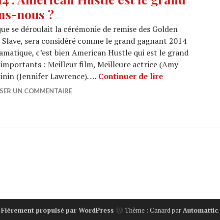
ns-nous ?
que se déroulait la cérémonie de remise des Golden
 a Slave, sera considéré comme le grand gagnant 2014
ramatique, c’est bien American Hustle qui est le grand
 importants : Meilleur film, Meilleure actrice (Amy
GOLDEN GLOBES
inin (Jennifer Lawrence). …
Continuer de lire
SSER UN COMMENTAIRE
Fièrement propulsé par WordPress
Thème : Canard par
Automattic
.