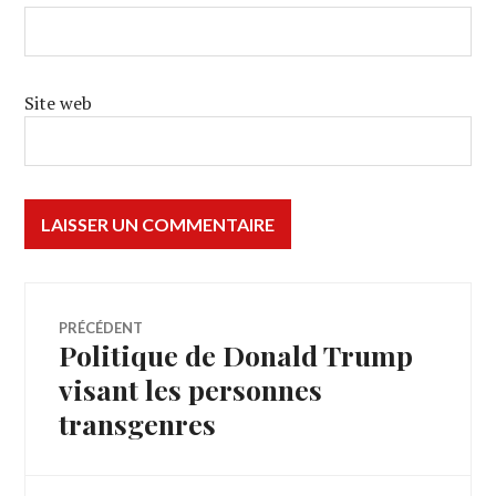
Site web
Navigation
PRÉCÉDENT
Politique de Donald Trump
Article
de
précédent :
visant les personnes
transgenres
l’article