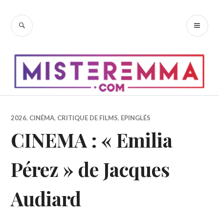
Accéder
au
RECHERCHE
ME
contenu
PR
principal
2026
,
CINÉMA
,
CRITIQUE DE FILMS
,
EPINGLÉS
CINEMA : « Emilia
Pérez » de Jacques
Audiard