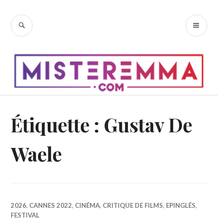
Accéder
au
RECHERCHE
ME
contenu
PR
principal
Étiquette :
Gustav De
Waele
2026
,
CANNES 2022
,
CINÉMA
,
CRITIQUE DE FILMS
,
EPINGLÉS
,
FESTIVAL