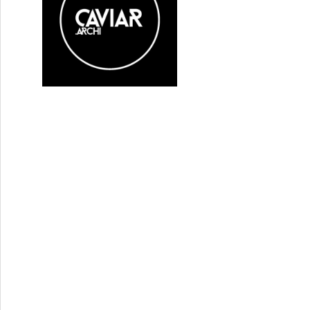
: « Teenage Sex and Death at Camp Miasma » de Jane Sc