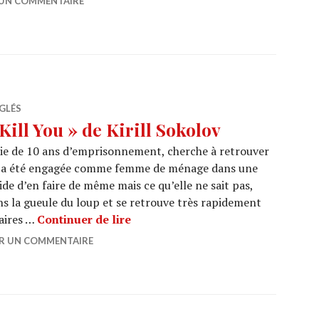
 UN COMMENTAIRE
GLÉS
ill You » de Kirill Sokolov
ie de 10 ans d’emprisonnement, cherche à retrouver
lle a été engagée comme femme de ménage dans une
e d’en faire de même mais ce qu’elle ne sait pas,
ans la gueule du loup et se retrouve très rapidement
CINEMA : « They Will Kill You » d
aires …
Continuer de lire
ER UN COMMENTAIRE