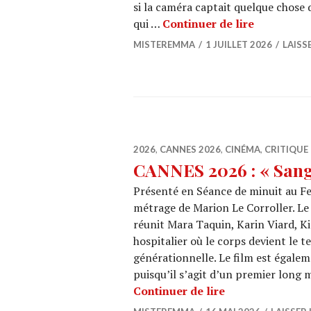
si la caméra captait quelque chose q
CINEMA : 
qui …
Continuer de lire
MISTEREMMA
1 JUILLET 2026
LAISS
2026
,
CANNES 2026
,
CINÉMA
,
CRITIQUE 
CANNES 2026 : « Sang
Présenté en Séance de minuit au Fe
métrage de Marion Le Corroller. Le f
réunit Mara Taquin, Karin Viard, Ki
hospitalier où le corps devient le t
générationnelle. Le film est égale
puisqu’il s’agit d’un premier long
CANNES 2026 : «
Continuer de lire