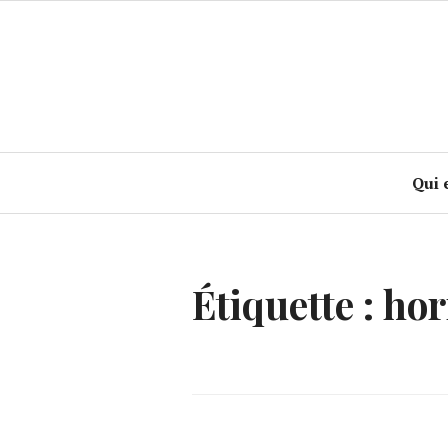
Accéder
au
contenu
principal
Qui 
Étiquette :
hor