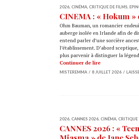
2026
,
CINÉMA
,
CRITIQUE DE FILMS
,
EPIN
CINEMA : « Hokum »
Ohm Bauman, un romancier endeuillé
auberge isolée en Irlande afin de di
entend parler d’une sorcière ancest
l’établissement. D’abord sceptique, i
plus parvenir à distinguer la légen
CINEMA : « Hok
Continuer de lire
MISTEREMMA
8 JUILLET 2026
LAISS
2026
,
CANNES 2026
,
CINÉMA
,
CRITIQUE 
CANNES 2026 : « Tee
Miasma » de Jane Sc