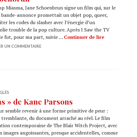
p Miasma, Jane Schoenbrun signe un film qui, sur le
 La bande-annonce promettait un objet pop, queer,
iter les codes du slasher avec l’énergie d’un
lie trouble de la pop culture. Après I Saw the TV
CANNES 2026 
lle fut, pour ma part, suivie …
Continuer de lire
ER UN COMMENTAIRE
GLÉS
s » de Kane Parsons
r semble revenir à une forme primitive de peur :
éo tremblante, du document arraché au réel. Le film
tion contemporaine de The Blair Witch Project, avec
es images angoissantes, presque accidentelles, comme