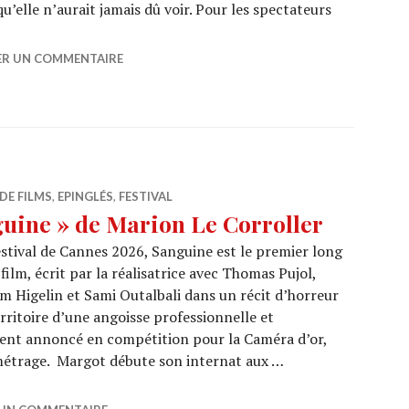
u’elle n’aurait jamais dû voir. Pour les spectateurs
« Backrooms » de Kane Parsons
ER UN COMMENTAIRE
DE FILMS
,
EPINGLÉS
,
FESTIVAL
uine » de Marion Le Corroller
stival de Cannes 2026, Sanguine est le premier long
ilm, écrit par la réalisatrice avec Thomas Pujol,
m Higelin et Sami Outalbali dans un récit d’horreur
erritoire d’une angoisse professionnelle et
ment annoncé en compétition pour la Caméra d’or,
 métrage. Margot débute son internat aux …
 Sanguine » de Marion Le Corroller