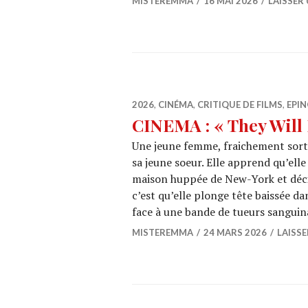
MISTEREMMA
16 MAI 2026
LAISSER
2026
,
CINÉMA
,
CRITIQUE DE FILMS
,
EPIN
CINEMA : « They Will K
Une jeune femme, fraichement sort
sa jeune soeur. Elle apprend qu’e
maison huppée de New-York et décid
c’est qu’elle plonge tête baissée d
face à une bande de tueurs sanguin
MISTEREMMA
24 MARS 2026
LAISS