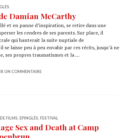
GLÉS
 de Damian McCarthy
 et en panne d’inspiration, se retire dans une
sperser les cendres de ses parents. Sur place, il
rale qui hanterait la suite nuptiale de
l se laisse peu à peu envahir par ces récits, jusqu’à ne
de, ses propres traumatismes et la …
um » de Damian McCarthy
ER UN COMMENTAIRE
DE FILMS
,
EPINGLÉS
,
FESTIVAL
nage Sex and Death at Camp
hoenbrun