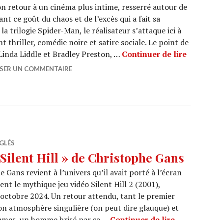
n retour à un cinéma plus intime, resserré autour de
t ce goût du chaos et de l’excès qui a fait sa
a trilogie Spider-Man, le réalisateur s’attaque ici à
t thriller, comédie noire et satire sociale. Le point de
CINEMA :
Linda Liddle et Bradley Preston, …
Continuer de lire
SSER UN COMMENTAIRE
GLÉS
Silent Hill » de Christophe Gans
e Gans revient à l’univers qu’il avait porté à l’écran
nt le mythique jeu vidéo Silent Hill 2 (2001),
ctobre 2024. Un retour attendu, tant le premier
on atmosphère singulière (on peut dire glauque) et
CINEMA : « 
 James, un homme brisé par sa …
Continuer de lire