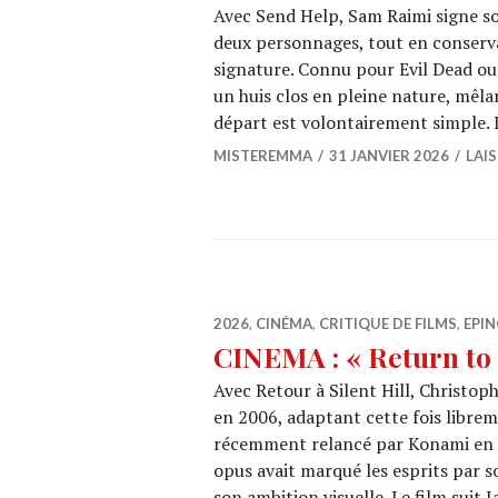
Avec Send Help, Sam Raimi signe so
deux personnages, tout en conservan
signature. Connu pour Evil Dead ou l
un huis clos en pleine nature, mêlan
départ est volontairement simple. 
MISTEREMMA
31 JANVIER 2026
LAI
2026
,
CINÉMA
,
CRITIQUE DE FILMS
,
EPIN
CINEMA : « Return to 
Avec Retour à Silent Hill, Christoph
en 2006, adaptant cette fois libreme
récemment relancé par Konami en o
opus avait marqué les esprits par s
son ambition visuelle. Le film suit