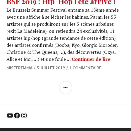
BSF 2019 : Hip-Hop l’été arrive !
Le Brussels Summer Festival entame sa 18ème année
avec une affiche à se lécher les babines. Parmi les 55
artistes qui se produiront sur les 3 scènes urbaines
(exit La Madeleine), on retiendra 24 exclusivités, 11
artistes hip-hop (grande tendance de cette édition),
des artistes confirmés (Booba, Kyo, Giorgio Moroder,
Christine & The Queens, …), des découvertes (Ozya,
BSF 2019 
Alice et Moi, …) et une foule …
Continuer de lire
MISTEREMMA
5 JUILLET 2019
1 COMMENTAIRE
COLONNE
LATÉRALE
YouTube
Facebook
Instagram