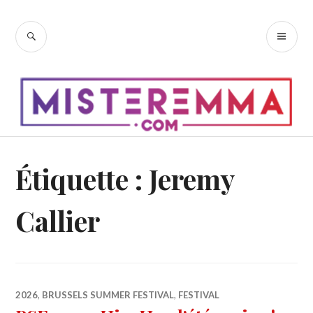
Accéder
au
RECHERCHE
ME
contenu
PR
principal
Étiquette :
Jeremy
Callier
2026
,
BRUSSELS SUMMER FESTIVAL
,
FESTIVAL