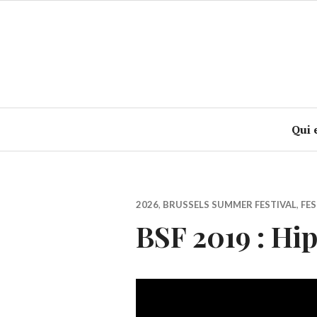
Accéder
au
contenu
principal
Qui 
2026
,
BRUSSELS SUMMER FESTIVAL
,
FES
BSF 2019 : Hip