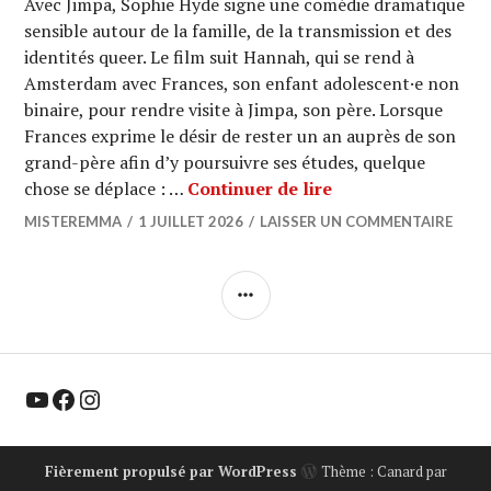
Avec Jimpa, Sophie Hyde signe une comédie dramatique
sensible autour de la famille, de la transmission et des
identités queer. Le film suit Hannah, qui se rend à
Amsterdam avec Frances, son enfant adolescent·e non
binaire, pour rendre visite à Jimpa, son père. Lorsque
Frances exprime le désir de rester un an auprès de son
grand-père afin d’y poursuivre ses études, quelque
CINEMA : « Jimpa 
chose se déplace : …
Continuer de lire
MISTEREMMA
1 JUILLET 2026
LAISSER UN COMMENTAIRE
COLONNE
LATÉRALE
YouTube
Facebook
Instagram
Fièrement propulsé par WordPress
Thème : Canard par