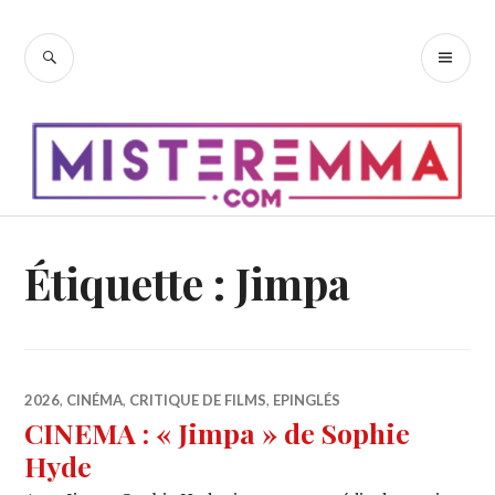
Accéder
au
RECHERCHE
ME
contenu
PR
principal
Étiquette :
Jimpa
2026
,
CINÉMA
,
CRITIQUE DE FILMS
,
EPINGLÉS
CINEMA : « Jimpa » de Sophie
Hyde