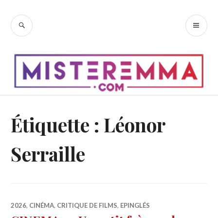
Accéder
au
RECHERCHE
ME
contenu
PR
principal
Étiquette :
Léonor
Serraille
2026
,
CINÉMA
,
CRITIQUE DE FILMS
,
EPINGLÉS