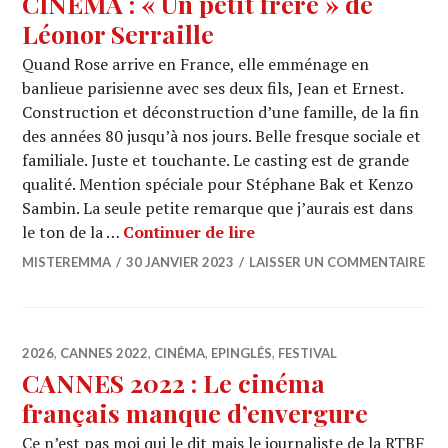
CINEMA : « Un petit frère » de
Léonor Serraille
Quand Rose arrive en France, elle emménage en
banlieue parisienne avec ses deux fils, Jean et Ernest.
Construction et déconstruction d’une famille, de la fin
des années 80 jusqu’à nos jours. Belle fresque sociale et
familiale. Juste et touchante. Le casting est de grande
qualité. Mention spéciale pour Stéphane Bak et Kenzo
Sambin. La seule petite remarque que j’aurais est dans
CINEMA : « Un petit frère
le ton de la …
Continuer de lire
MISTEREMMA
30 JANVIER 2023
LAISSER UN COMMENTAIRE
2026
,
CANNES 2022
,
CINÉMA
,
EPINGLÉS
,
FESTIVAL
CANNES 2022 : Le cinéma
français manque d’envergure
Ce n’est pas moi qui le dit mais le journaliste de la RTBF